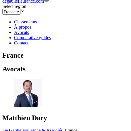
degaullefleurance.com
Select region
Classements
À propos
Avocats
Comparative guides
Contact
France
Avocats
Matthieu Dary
De Gaulle Fleurance & Associés
,
France