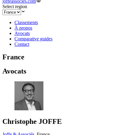
joffeassocies.com
Select region
Classements
À propos
Avocats
Comparative guides
Contact
France
Avocats
Christophe JOFFE
Joffe & Associés
,
France