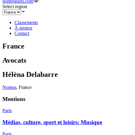
nomosparis.com
Select region
Classements
À propos
Contact
France
Avocats
Hélèna Delabarre
Nomos
,
France
Mentions
Paris
Médias, culture, sport et loisirs: Musique
Paris