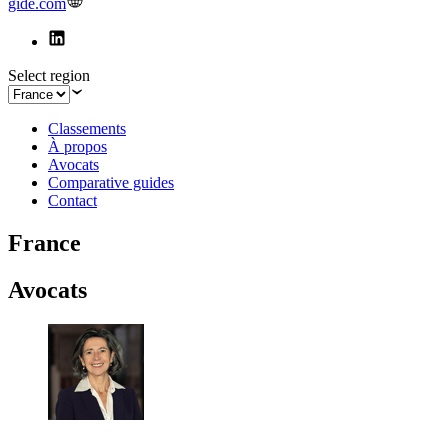
gide.com
Select region
Classements
À propos
Avocats
Comparative guides
Contact
France
Avocats