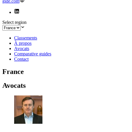
gide.com
Select region
Classements
À propos
Avocats
Comparative guides
Contact
France
Avocats