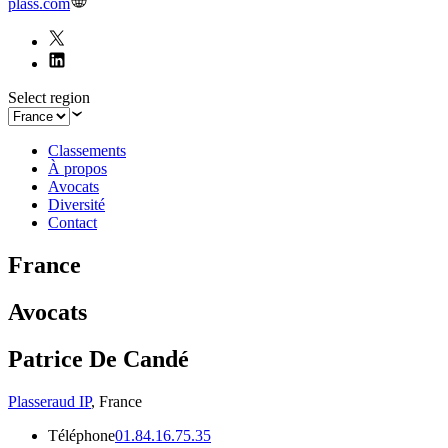
plass.com
Select region
Classements
À propos
Avocats
Diversité
Contact
France
Avocats
Patrice De Candé
Plasseraud IP
,
France
Téléphone
01.84.16.75.35