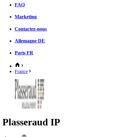
FAQ
Marketing
Contactez-nous
Allemagne
DE
Paris
FR
France
Plasseraud IP