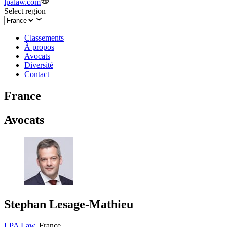
lpalaw.com
Select region
Classements
À propos
Avocats
Diversité
Contact
France
Avocats
Stephan Lesage-Mathieu
LPA Law
,
France