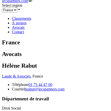
lecspartners.com
Select region
Classements
À propos
Avocats
Contact
France
Avocats
Hélène Rabut
Laude & Associes
,
France
Téléphone
01 75 44 47 00
Courriel
hrabut@lecspartners.com
Département de travail
Droit Social