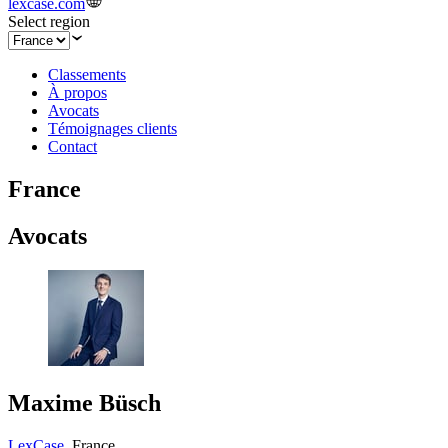
lexcase.com
Select region
Classements
À propos
Avocats
Témoignages clients
Contact
France
Avocats
Maxime Büsch
LexCase
,
France