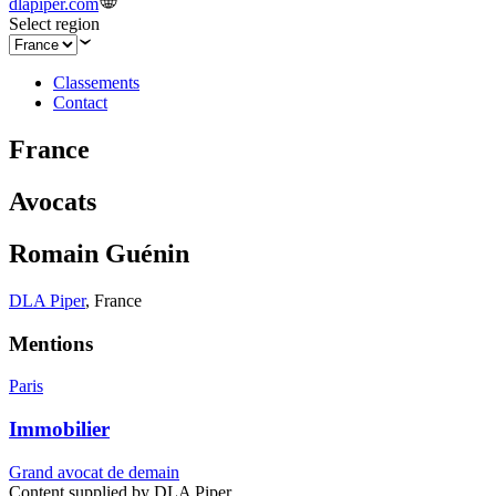
dlapiper.com
Select region
Classements
Contact
France
Avocats
Romain Guénin
DLA Piper
,
France
Mentions
Paris
Immobilier
Grand avocat de demain
Content supplied by DLA Piper