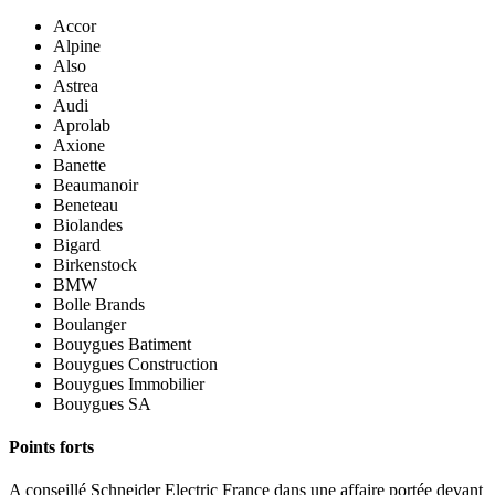
Accor
Alpine
Also
Astrea
Audi
Aprolab
Axione
Banette
Beaumanoir
Beneteau
Biolandes
Bigard
Birkenstock
BMW
Bolle Brands
Boulanger
Bouygues Batiment
Bouygues Construction
Bouygues Immobilier
Bouygues SA
Points forts
A conseillé Schneider Electric France dans une affaire portée devant