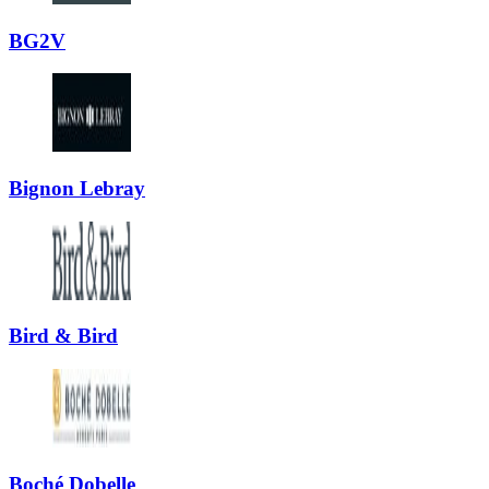
BG2V
Bignon Lebray
Bird & Bird
Boché Dobelle