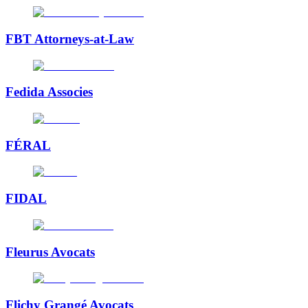
FBT Attorneys-at-Law
Fedida Associes
FÉRAL
FIDAL
Fleurus Avocats
Flichy Grangé Avocats