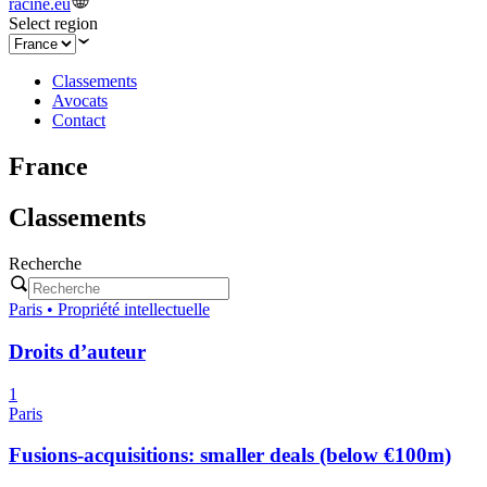
racine.eu
Select region
Classements
Avocats
Contact
France
Classements
Recherche
Paris • Propriété intellectuelle
Droits d’auteur
1
Paris
Fusions-acquisitions: smaller deals (below €100m)