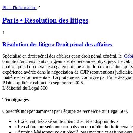
Plus d'information
Paris
• Résolution des litiges
1
Résolution des litiges: Droit pénal des affaires
Spécialisé en droit pénal des affaires et en droit pénal général, le
Cabi
compte d’anciens hauts dirigeants et de personnes physiques. Le cabin
en droit pénal du travail est également une autre force du cabinet qui s
expérience avérée dans la négociation de CJIP (conventions judiciaires 
matière environnementale. La pratique est codirigée par l’une des gra
Blain a quitté le cabinet en septembre 2025.
L'éditorial du Legal 500
Témoignages
Collectés indépendamment par l'équipe de recherche du Legal 500.
« Excellent, très axé sur le client, discret et disponible. »
« Le cabinet possède une connaissance parfaite du droit pénal et d
« Antoine Maisonneuve est réactif, pragmatique et agit toujours d