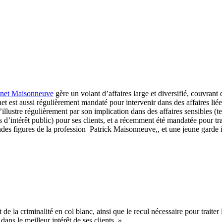
net Maisonneuve
gère un volant d’affaires large et diversifié, couvrant 
et est aussi régulièrement mandaté pour intervenir dans des affaires li
’illustre régulièrement par son implication dans des affaires sensibles (
d’intérêt public) pour ses clients, et a récemment été mandatée pour tra
ndes figures de la profession Patrick Maisonneuve,, et une jeune garde
e la criminalité en col blanc, ainsi que le recul nécessaire pour traiter l
ans le meilleur intérêt de ses clients. »