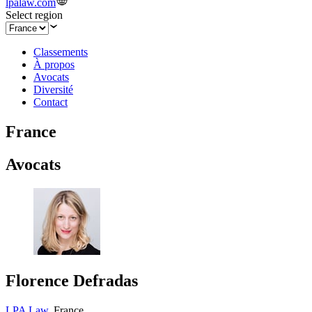
lpalaw.com
Select region
Classements
À propos
Avocats
Diversité
Contact
France
Avocats
Florence Defradas
LPA Law
,
France