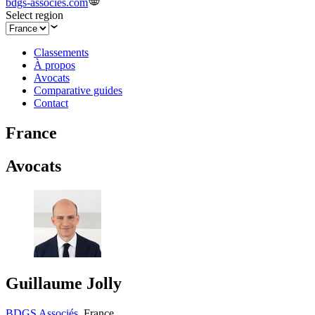
bdgs-associes.com
Select region
Classements
À propos
Avocats
Comparative guides
Contact
France
Avocats
Guillaume Jolly
BDGS Associés
,
France