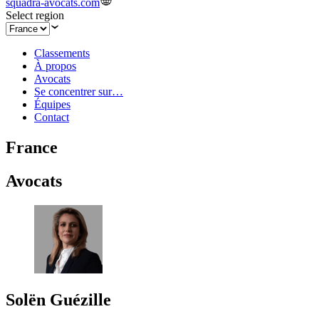
squadra-avocats.com
Select region
Classements
À propos
Avocats
Se concentrer sur…
Équipes
Contact
France
Avocats
Solën Guézille