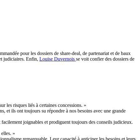
ommandée pour les dossiers de share-deal, de partenariat et de baux
t judiciaires. Enfin,
Louise Duvernois
se voit confier des dossiers de
sur les risques liés à certaines concessions. »
 ans, et ils ont toujours su répondre à nos besoins avec une grande
t facilement joignables et prodiguent toujours des conseils judicieux.
elles. »
onnalisme remarquable. Leur capacité à anticiper les besoins et leurs