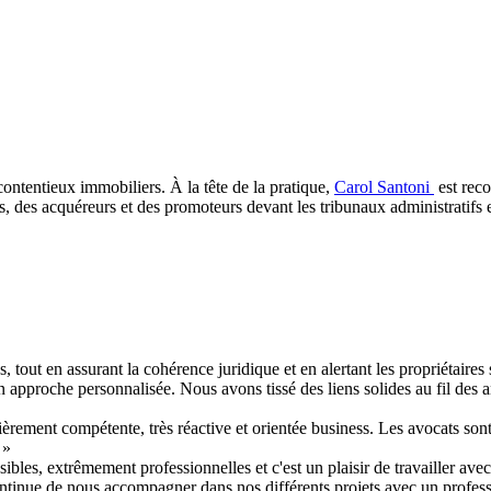
e contentieux immobiliers. À la tête de la pratique,
Carol Santoni
est rec
s, des acquéreurs et des promoteurs devant les tribunaux administratifs e
, tout en assurant la cohérence juridique et en alertant les propriétaires 
 son approche personnalisée. Nous avons tissé des liens solides au fil des
ièrement compétente, très réactive et orientée business. Les avocats son
 »
bles, extrêmement professionnelles et c'est un plaisir de travailler avec 
ntinue de nous accompagner dans nos différents projets avec un professi