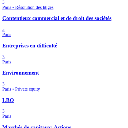
3
Paris • Résolution des litiges
Contentieux commercial et de droit des sociétés
3
Paris
Entreprises en difficulté
3
Paris
Environnement
3
Paris • Private equity
LBO
3
Paris
Marchés de capitaux: Actions